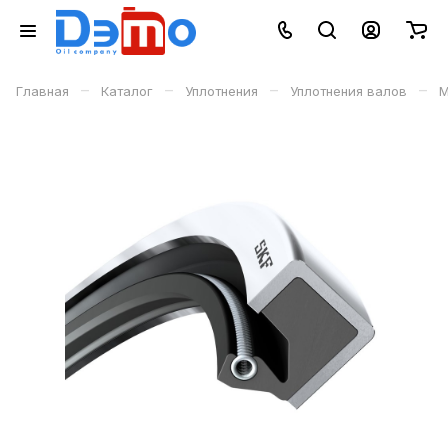
–
–
–
–
Главная
Каталог
Уплотнения
Уплотнения валов
М