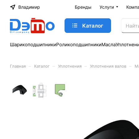
Владимир
Бренды
Услуги
Комп
Каталог
Шарикоподшипники
Роликоподшипники
Масла
Уплотнен
–
–
–
–
Главная
Каталог
Уплотнения
Уплотнения валов
М