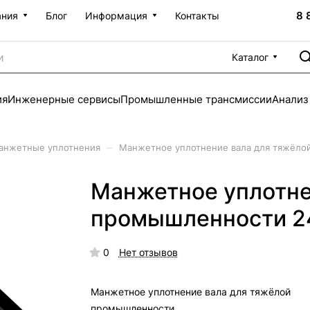
8 
ания
Блог
Информация
Контакты
Каталог
ия
Инженерные сервисы
Промышленные трансмиссии
Анализ
–
анжетные уплотнения
Манжетное уплотнение вала для тяжёло
Манжетное уплотне
промышленности 2
0
Нет отзывов
Манжетное уплотнение вала для тяжёлой
промышленности