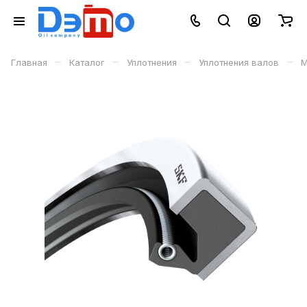
–
–
–
–
Главная
Каталог
Уплотнения
Уплотнения валов
М