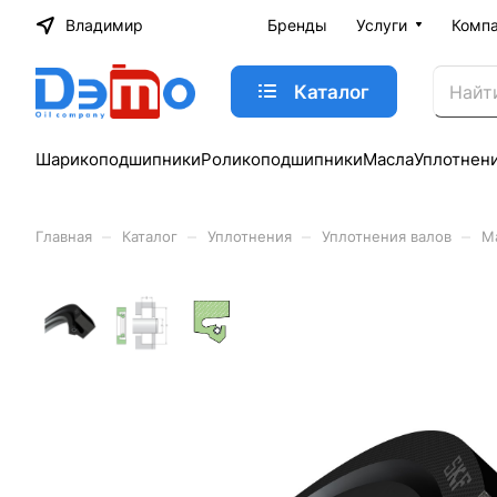
Владимир
Бренды
Услуги
Комп
Каталог
Шарикоподшипники
Роликоподшипники
Масла
Уплотнен
–
–
–
–
Главная
Каталог
Уплотнения
Уплотнения валов
М