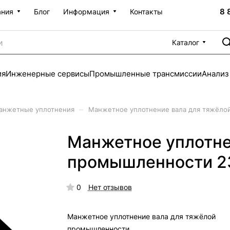
8 
ания
Блог
Информация
Контакты
Каталог
ия
Инженерные сервисы
Промышленные трансмиссии
Анализ
–
анжетные уплотнения
Манжетное уплотнение вала для тяжёло
Манжетное уплотне
промышленности 2
0
Нет отзывов
Манжетное уплотнение вала для тяжёлой
промышленности