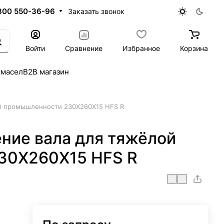
800 550-36-96
Заказать звонок
Войти
Сравнение
Избранное
Корзина
 масел
B2B магазин
й промышленности 230X260X15 HFS R
ние вала для тяжёлой
30X260X15 HFS R