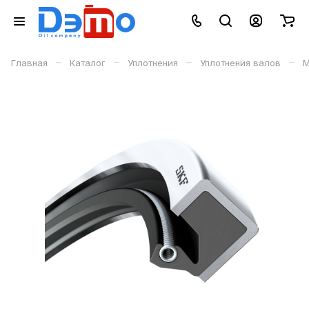
–
–
–
–
Главная
Каталог
Уплотнения
Уплотнения валов
М