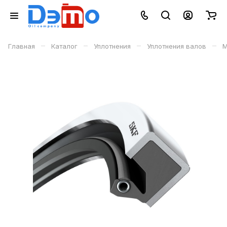
–
–
–
–
Главная
Каталог
Уплотнения
Уплотнения валов
М