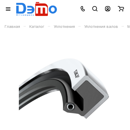
–
–
–
–
Главная
Каталог
Уплотнения
Уплотнения валов
М