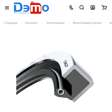
–
–
–
–
Главная
Каталог
Уплотнения
Уплотнения валов
М