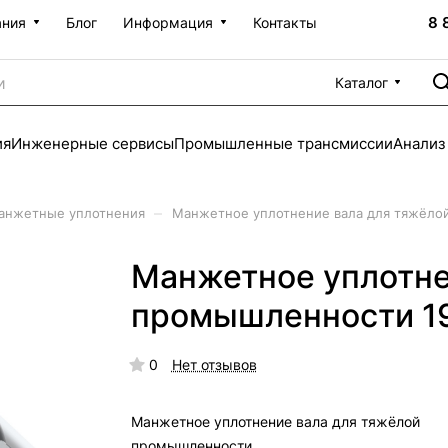
8 
ания
Блог
Информация
Контакты
Каталог
ия
Инженерные сервисы
Промышленные трансмиссии
Анализ
–
анжетные уплотнения
Манжетное уплотнение вала для тяжёло
Манжетное уплотне
промышленности 1
0
Нет отзывов
Манжетное уплотнение вала для тяжёлой
промышленности