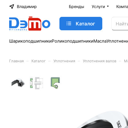
Владимир
Бренды
Услуги
Комп
Каталог
Шарикоподшипники
Роликоподшипники
Масла
Уплотнен
–
–
–
–
Главная
Каталог
Уплотнения
Уплотнения валов
М