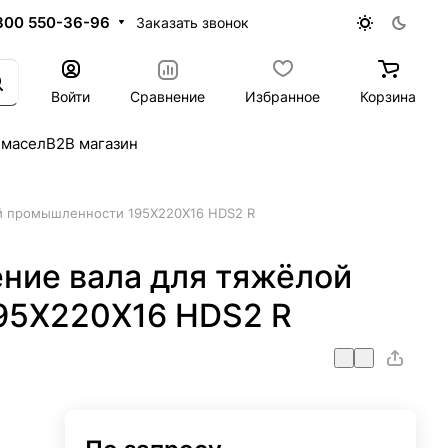
800 550-36-96
Заказать звонок
Войти
Сравнение
Избранное
Корзина
 масел
B2B магазин
й промышленности 195X220X16 HDS2 R
ние вала для тяжёлой
95X220X16 HDS2 R