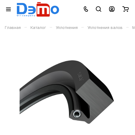
–
–
–
–
Главная
Каталог
Уплотнения
Уплотнения валов
М