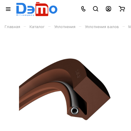
–
–
–
–
Главная
Каталог
Уплотнения
Уплотнения валов
М