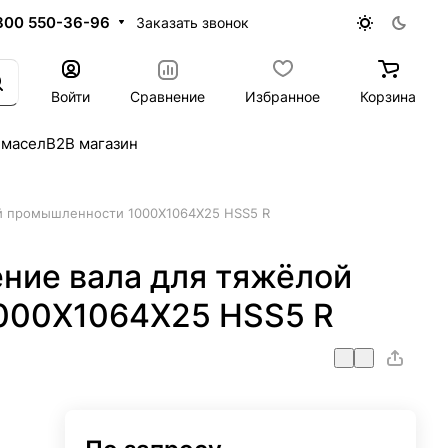
800 550-36-96
Заказать звонок
Войти
Сравнение
Избранное
Корзина
 масел
B2B магазин
й промышленности 1000X1064X25 HSS5 R
ние вала для тяжёлой
000X1064X25 HSS5 R