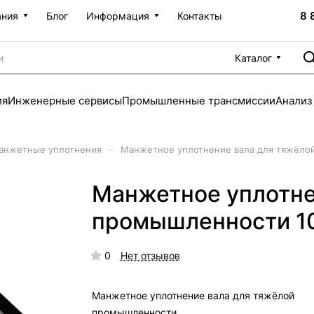
8 
ания
Блог
Информация
Контакты
Каталог
ия
Инженерные сервисы
Промышленные трансмиссии
Анализ
–
анжетные уплотнения
Манжетное уплотнение вала для тяжёло
Манжетное уплотне
промышленности 1
0
Нет отзывов
Манжетное уплотнение вала для тяжёлой
промышленности