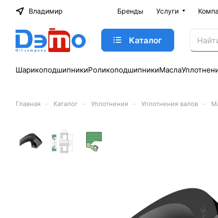
Владимир
Бренды
Услуги
Комп
Каталог
Шарикоподшипники
Роликоподшипники
Масла
Уплотнен
–
–
–
–
Главная
Каталог
Уплотнения
Уплотнения валов
М