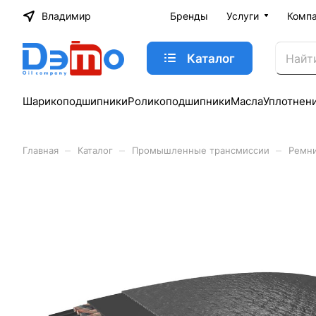
Владимир
Бренды
Услуги
Комп
Каталог
Шарикоподшипники
Роликоподшипники
Масла
Уплотнен
–
–
–
Главная
Каталог
Промышленные трансмиссии
Ремн