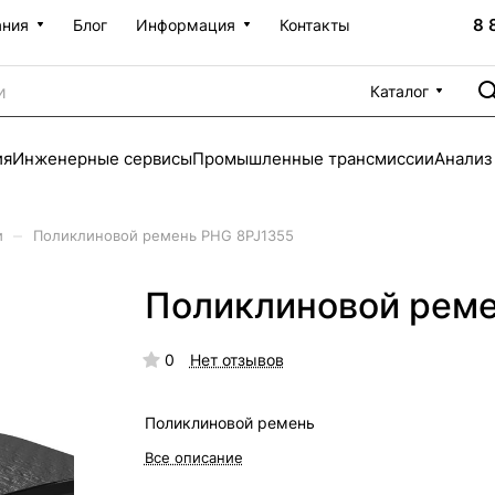
8 
ания
Блог
Информация
Контакты
Каталог
ия
Инженерные сервисы
Промышленные трансмиссии
Анализ
–
и
Поликлиновой ремень PHG 8PJ1355
Поликлиновой реме
0
Нет отзывов
Поликлиновой ремень
Все описание