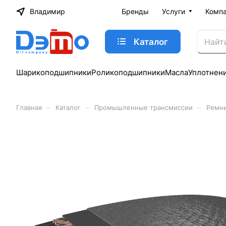
Владимир
Бренды
Услуги
Комп
Каталог
Шарикоподшипники
Роликоподшипники
Масла
Уплотнен
–
–
–
Главная
Каталог
Промышленные трансмиссии
Ремн