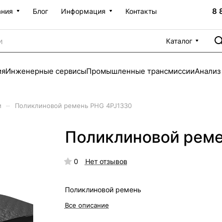
8 
ания
Блог
Информация
Контакты
Каталог
ия
Инженерные сервисы
Промышленные трансмиссии
Анализ
–
и
Поликлиновой ремень PHG 4PJ1330
Поликлиновой реме
0
Нет отзывов
Поликлиновой ремень
Все описание