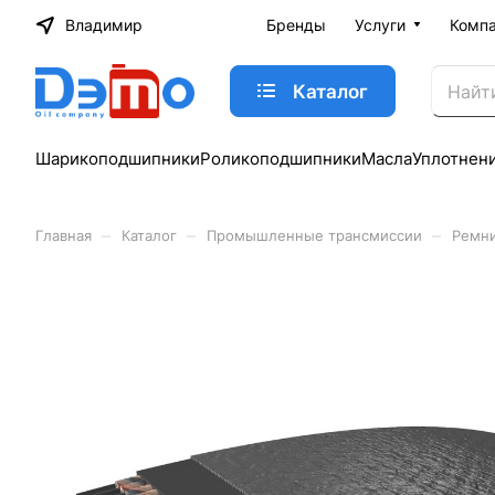
Владимир
Бренды
Услуги
Комп
Каталог
Шарикоподшипники
Роликоподшипники
Масла
Уплотнен
–
–
–
Главная
Каталог
Промышленные трансмиссии
Ремн