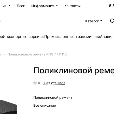
8 
ания
Блог
Информация
Контакты
Каталог
ия
Инженерные сервисы
Промышленные трансмиссии
Анализ
–
и
Поликлиновой ремень PHG 4PJ1110
Поликлиновой реме
0
Нет отзывов
Поликлиновой ремень
Все описание