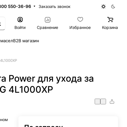
800 550-36-96
Заказать звонок
Войти
Сравнение
Избранное
Корзина
 масел
B2B магазин
 4L1000XP
a Power для ухода за
HG 4L1000XP
оном