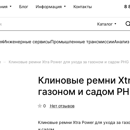
8 
ания
Блог
Информация
Контакты
Каталог
ия
Инженерные сервисы
Промышленные трансмиссии
Анализ
–
и
Клиновые ремни Xtra Power для ухода за газоном и садом PHG
Клиновые ремни Xtr
газоном и садом P
0
Нет отзывов
Клиновые ремни Xtra Power для ухода за газ
и садом