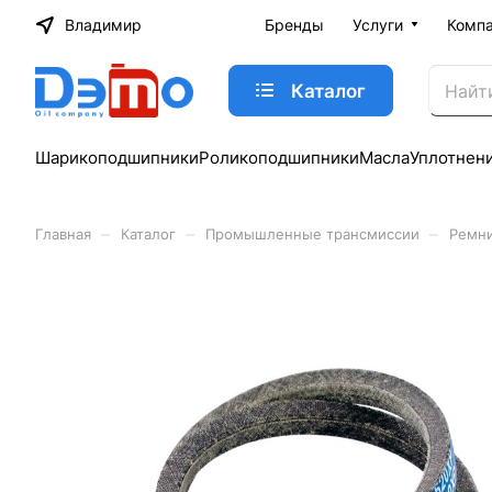
Владимир
Бренды
Услуги
Комп
Каталог
Шарикоподшипники
Роликоподшипники
Масла
Уплотнен
–
–
–
Главная
Каталог
Промышленные трансмиссии
Ремн