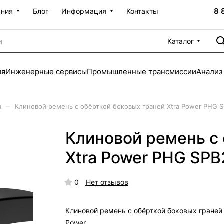
8 
ания
Блог
Информация
Контакты
Каталог
ия
Инженерные сервисы
Промышленные трансмиссии
Анализ
–
и
Клиновой ремень с обёрткой боковых граней Xtra Power PHG 
Клиновой ремень с
Xtra Power PHG SP
0
Нет отзывов
Клиновой ремень с обёрткой боковых граней 
Power