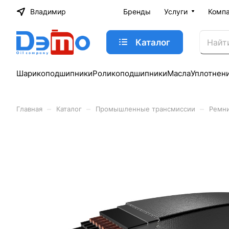
Владимир
Бренды
Услуги
Комп
Каталог
Шарикоподшипники
Роликоподшипники
Масла
Уплотнен
–
–
–
Главная
Каталог
Промышленные трансмиссии
Ремн