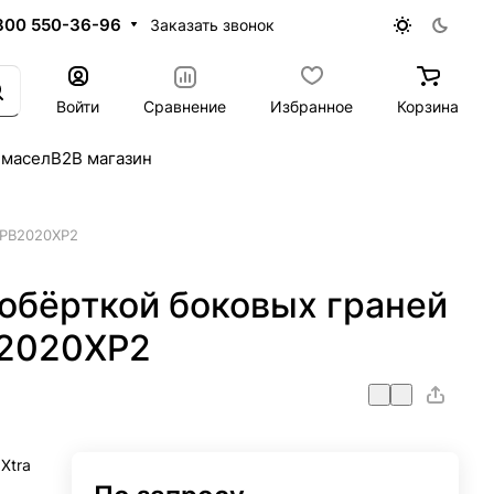
800 550-36-96
Заказать звонок
Войти
Сравнение
Избранное
Корзина
 масел
B2B магазин
SPB2020XP2
 обёрткой боковых граней
B2020XP2
Xtra