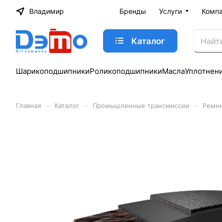
Владимир
Бренды
Услуги
Комп
Каталог
Шарикоподшипники
Роликоподшипники
Масла
Уплотнен
–
–
–
Главная
Каталог
Промышленные трансмиссии
Ремн