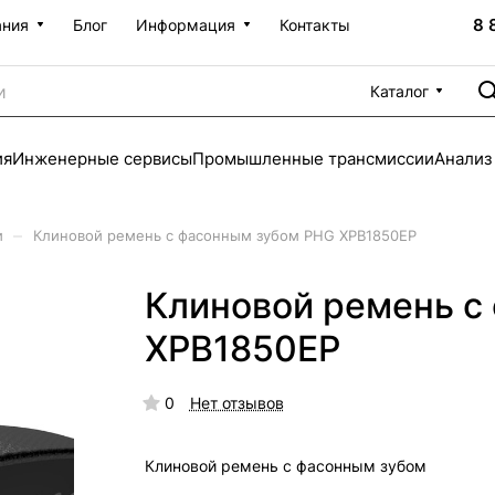
8 
ания
Блог
Информация
Контакты
Каталог
ия
Инженерные сервисы
Промышленные трансмиссии
Анализ
–
и
Клиновой ремень с фасонным зубом PHG XPB1850EP
Клиновой ремень с
XPB1850EP
0
Нет отзывов
Клиновой ремень с фасонным зубом