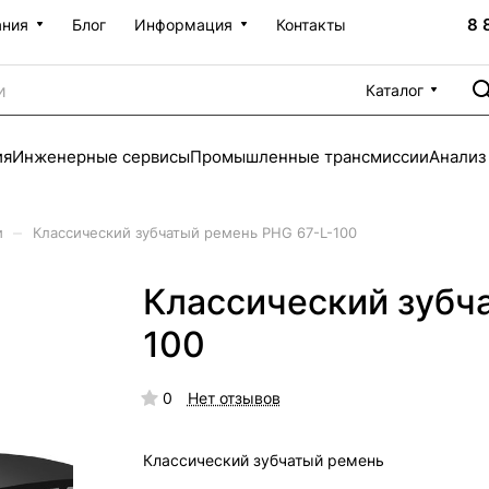
8 
ания
Блог
Информация
Контакты
Каталог
ия
Инженерные сервисы
Промышленные трансмиссии
Анализ
–
и
Классический зубчатый ремень PHG 67-L-100
Классический зубч
100
0
Нет отзывов
Классический зубчатый ремень