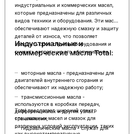
индустриальных и коммерческих масел,
которые предназначены для различных
видов техники и оборудования. Эти масла
обеспечивают надежную смазку и защиту
деталей от износа, что позволяет
Индустриальные и
продлить срок службы оборудования и
коммерческие масла Total:
снизить затраты на его обслуживание.
моторные масла - предназначены для
двигателей внутреннего сгорания и
обеспечивают их надежную работу;
трансмиссионные масла -
используются в коробках передач,
Total предлагает широкий спектр
дифференциалах и других узлах
специальных масел и смазок для
трансмиссии;
различных условий эксплуатации, таких
гидравлические масла - служат для
как высокотемпературные,