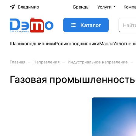
Владимир
Бренды
Услуги
Комп
Каталог
Шарикоподшипники
Роликоподшипники
Масла
Уплотнен
–
–
–
Главная
Направления
Индустриальное направление
Газовая промышленность