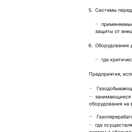
Системы перед
применяемые
защиты от вне
Оборудование д
где критиче
Предприятия, ис
Газодобывающ
занимающиеся 
оборудования на в
Газоперераба
где осуществл