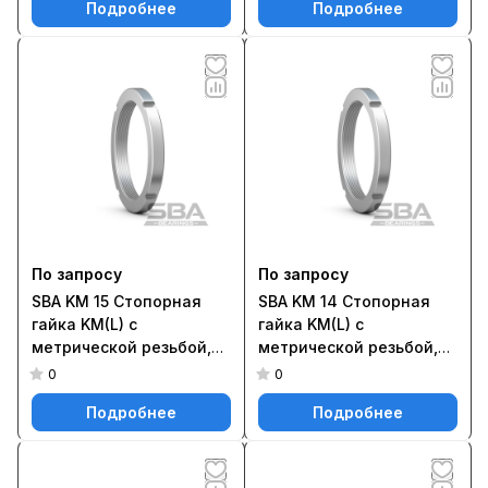
Подробнее
Подробнее
стопорных бугелей типа
шайбы MB(L) или MB ..A
MS
По запросу
По запросу
SBA KM 15 Стопорная
SBA KM 14 Стопорная
гайка KM(L) с
гайка KM(L) с
метрической резьбой,
метрической резьбой,
фиксируемая на валу с
фиксируемая на валу с
0
0
помощью стопорной
помощью стопорной
Подробнее
Подробнее
шайбы MB(L) или MB ..A
шайбы MB(L) или MB ..A