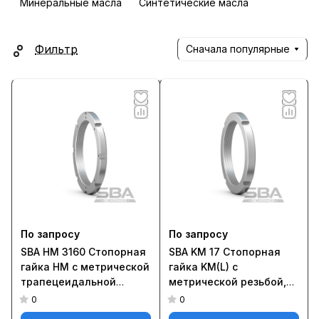
Минеральные масла
Синтетические масла
Фильтр
Сначала популярные
По запросу
По запросу
SBA HM 3160 Стопорная
SBA KM 17 Стопорная
гайка HM с метрической
гайка KM(L) с
трапецеидальной
метрической резьбой,
резьбой, фиксируется
фиксируемая на валу с
0
0
на валу с помощью
помощью стопорной