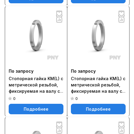
MS PNY HM 3160
По запросу
По запросу
Стопорная гайка KM(L) с
Стопорная гайка KM(L) с
метрической резьбой,
метрической резьбой,
фиксируемая на валу с
фиксируемая на валу с
помощью стопорной
помощью стопорной
0
0
шайбы MB(L) или MB ..A
шайбы MB(L) или MB ..A
Подробнее
Подробнее
PNY KM 16
PNY KM 19