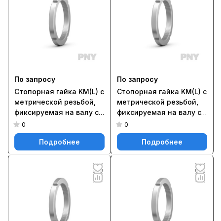
По запросу
По запросу
Стопорная гайка KM(L) с
Стопорная гайка KM(L) с
метрической резьбой,
метрической резьбой,
фиксируемая на валу с
фиксируемая на валу с
помощью стопорной
помощью стопорной
0
0
шайбы MB(L) или MB ..A
шайбы MB(L) или MB ..A
Подробнее
Подробнее
PNY KM 17
PNY KM 21