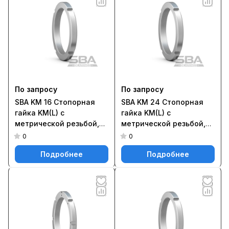
По запросу
По запросу
SBA KM 16 Стопорная
SBA KM 24 Стопорная
гайка KM(L) с
гайка KM(L) с
метрической резьбой,
метрической резьбой,
фиксируемая на валу с
фиксируемая на валу с
0
0
помощью стопорной
помощью стопорной
Подробнее
Подробнее
шайбы MB(L) или MB ..A
шайбы MB(L) или MB ..A