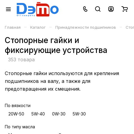
–
–
–
Главная
Каталог
Принадлежности подшипников
Сто
Стопорные гайки и
фиксирующие устройства
353 товара
Стопорные гайки используются для крепления
подшипников на валу, а также для
предотвращения их смещения.
По вязкости
20W-50
5W-40
0W-30
5W-30
По типу масла