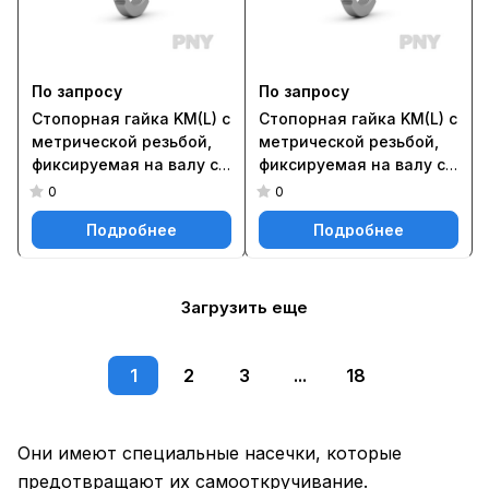
По запросу
По запросу
Стопорная гайка KM(L) с
Стопорная гайка KM(L) с
метрической резьбой,
метрической резьбой,
фиксируемая на валу с
фиксируемая на валу с
помощью стопорной
помощью стопорной
0
0
шайбы MB(L) или MB ..A
шайбы MB(L) или MB ..A
Подробнее
Подробнее
PNY KM 18
PNY KM 22
Загрузить еще
1
2
3
...
18
Они имеют специальные насечки, которые
предотвращают их самооткручивание.