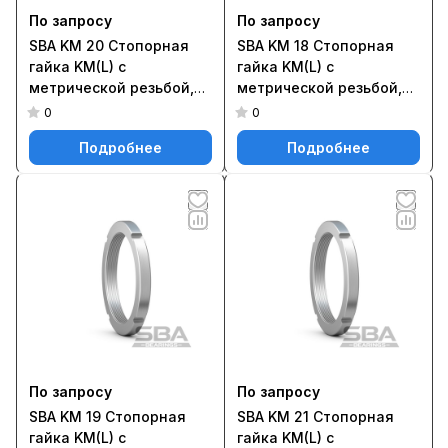
По запросу
По запросу
SBA KM 20 Стопорная
SBA KM 18 Стопорная
гайка KM(L) с
гайка KM(L) с
метрической резьбой,
метрической резьбой,
фиксируемая на валу с
фиксируемая на валу с
0
0
помощью стопорной
помощью стопорной
Подробнее
Подробнее
шайбы MB(L) или MB ..A
шайбы MB(L) или MB ..A
По запросу
По запросу
SBA KM 19 Стопорная
SBA KM 21 Стопорная
гайка KM(L) с
гайка KM(L) с