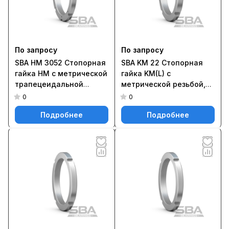
По запросу
По запросу
SBA HM 3052 Стопорная
SBA KM 22 Стопорная
гайка HM с метрической
гайка KM(L) с
трапецеидальной
метрической резьбой,
резьбой, фиксируется
фиксируемая на валу с
0
0
на валу с помощью
помощью стопорной
Подробнее
Подробнее
стопорных бугелей типа
шайбы MB(L) или MB ..A
MS