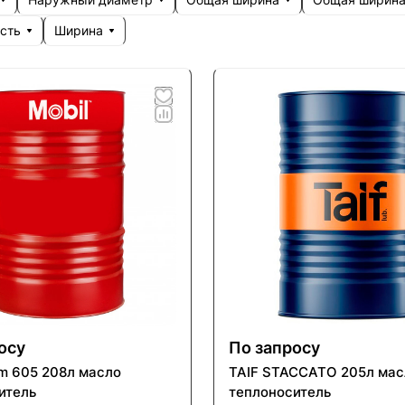
сть
Ширина
осу
По запросу
rm 605 208л масло
TAIF STACСATO 205л мас
итель
теплоноситель