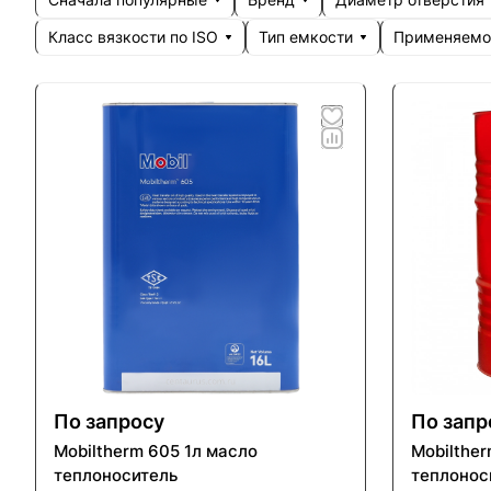
Класс вязкости по ISO
Тип емкости
Применяемо
По запросу
По запр
Mobiltherm 605 1л масло
Mobilthe
теплоноситель
теплонос