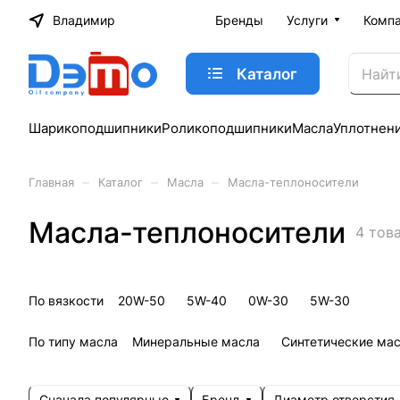
Владимир
Бренды
Услуги
Комп
Каталог
Шарикоподшипники
Роликоподшипники
Масла
Уплотнен
–
–
–
Главная
Каталог
Масла
Масла-теплоносители
Масла-теплоносители
4 тов
По вязкости
20W-50
5W-40
0W-30
5W-30
По типу масла
Минеральные масла
Синтетические ма
Сначала популярные
Бренд
Диаметр отверстия