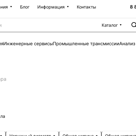
8 
ания
Блог
Информация
Контакты
Каталог
ия
Инженерные сервисы
Промышленные трансмиссии
Анализ
ара
сла
Наружный диаметр
Общая ширина
Общая ширина