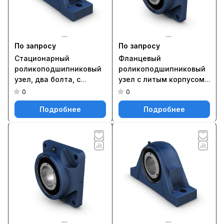
По запросу
По запросу
Стационарный
Фланцевый
роликоподшипниковый
роликоподшипниковый
узел, два болта, с
узел с литым корпусом
фиксацией методом
FYNT 70 F
0
0
SKF ConCentra SYNT 75 F
Подробнее
Подробнее