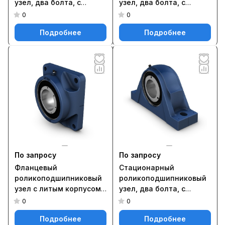
узел, два болта, с
узел, два болта, с
фиксацией методом
фиксацией методом
0
0
SKF ConCentra SYNT 65
SKF ConCentra SYNT 40
Подробнее
Подробнее
FTS
FTS
По запросу
По запросу
Фланцевый
Стационарный
роликоподшипниковый
роликоподшипниковый
узел с литым корпусом
узел, два болта, с
FYNT 80 F
фиксацией методом
0
0
SKF ConCentra SYNT 55 L
Подробнее
Подробнее