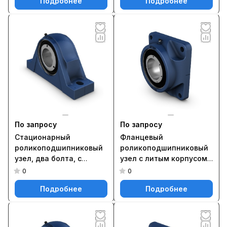
Подробнее
Подробнее
По запросу
По запросу
Стационарный
Фланцевый
роликоподшипниковый
роликоподшипниковый
узел, два болта, с
узел с литым корпусом
фиксацией методом
FYNT 75 L
0
0
SKF ConCentra SYNT 90 L
Подробнее
Подробнее