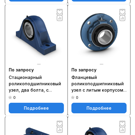
По запросу
По запросу
Стационарный
Фланцевый
роликоподшипниковый
роликоподшипниковый
узел, два болта, с
узел с литым корпусом
фиксацией методом
F4BR 215-SRB-SRE
0
0
SKF ConCentra SYNT 60
Подробнее
Подробнее
FTS