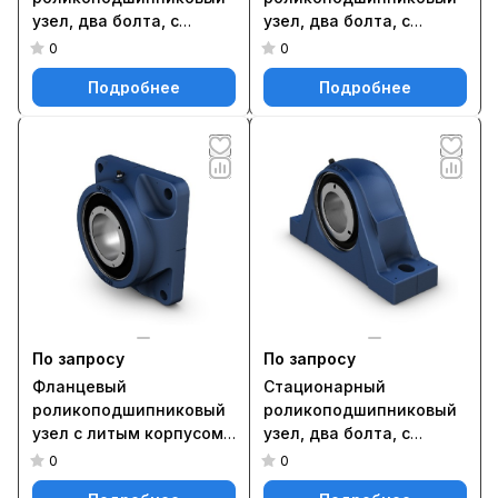
узел, два болта, с
узел, два болта, с
фиксацией методом
фиксацией методом
0
0
SKF ConCentra SYNT 55 F
SKF ConCentra SYNT 65 L
Подробнее
Подробнее
По запросу
По запросу
Фланцевый
Стационарный
роликоподшипниковый
роликоподшипниковый
узел с литым корпусом
узел, два болта, с
FYNT 65 F
фиксацией методом
0
0
SKF ConCentra SYNT 45 L