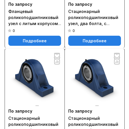
По запросу
По запросу
Фланцевый
Стационарный
роликоподшипниковый
роликоподшипниковый
узел с литым корпусом
узел, два болта, с
FYNT 90 L
фиксацией методом
0
0
SKF ConCentra SYNT 55
Подробнее
Подробнее
LTS
По запросу
По запросу
Стационарный
Стационарный
роликоподшипниковый
роликоподшипниковый