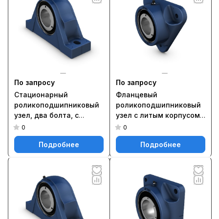
По запросу
По запросу
Стационарный
Фланцевый
роликоподшипниковый
роликоподшипниковый
узел, два болта, с
узел с литым корпусом
фиксацией методом
FYNT 35 L
0
0
SKF ConCentra SYNT 70 F
Подробнее
Подробнее