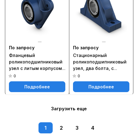
По запросу
По запросу
Фланцевый
Стационарный
роликоподшипниковый
роликоподшипниковый
узел с литым корпусом
узел, два болта, с
FYNT 55 L
фиксацией методом
0
0
SKF ConCentra SYNT 100
Подробнее
Подробнее
LTF
Загрузить еще
1
2
3
4